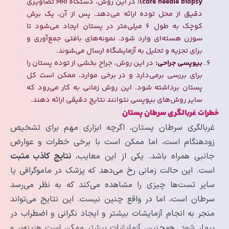
core needle biopsy):
در این روش، دستگاه MRI تصاویری
دقیق از محل توده ارائه می‌دهد. پس از آن، یک برش
کوچک به طول ۶ میلی‌متر در پستان ایجاد می‌شود تا
سوزن هسته‌ای وارد شود. نمونه‌های بافتی جمع‌آوری و
برای تجزیه و تحلیل به آزمایشگاه ارسال می‌شوند.
بیوپسی جراحی:
در این روش، جراح بخشی از توده پستان را
برای بررسی برمی‌دارد و در برخی موارد، ممکن است کل
پستان برداشته شود. این روش زمانی به کار می‌رود که
سایر روش‌های بیوپسی نتوانند نتایج دقیقی ارائه دهند.
خطرات غربالگری سرطان پستان
غربالگری سرطان پستان، اگرچه ابزاری مهم برای تشخیص
زودهنگام است، اما ممکن است با برخی خطرات و عوارض
جانبی همراه باشد. یکی از این معایب،
نتایج کاذب مثبت
است. این حالت زمانی رخ می‌دهد که پزشک در ماموگرافی یا
سایر تست‌ها چیزی را مشاهده می‌کند که به نظر می‌رسد
سرطان است، اما در واقع چنین نیست. این نتایج می‌تواند
منجر به انجام آزمایشات بیشتر و ایجاد نگرانی و اضطراب در
بیمار شود. همچنین، آزمایشات بیشتر ممکن است هزینه‌بر و