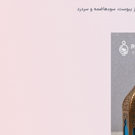
وز یبوست، سوءهاضمه و سردرد